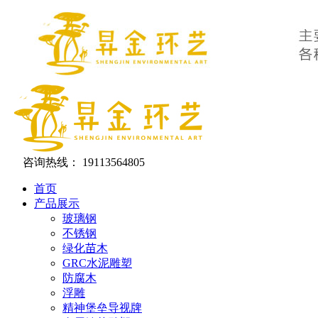
咨询热线：
19113564805
首页
产品展示
玻璃钢
不锈钢
绿化苗木
GRC水泥雕塑
防腐木
浮雕
精神堡垒导视牌