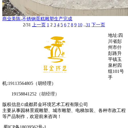
商业美陈-不锈钢蛋糕雕塑生产完成
2/31
上一页
1
2
3
4
5
6
7
8
9
10
..
31
下一页
地址:四
川省彭
州市什
彭路升
平镇玉
泉村四
组101号
手
机:19113564805（胡经理）
19158841252
（胡经理）
版权信息©成都昇金环境艺术工程有限公司
主要从事园林景观雕塑、城市雕塑、电梯加装、各种市政工程
等产品制作，欢迎前来咨询！
蜀ICP备18039562号-1