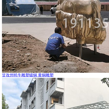
甘孜州牦牛雕塑锻铜 黄铜雕塑