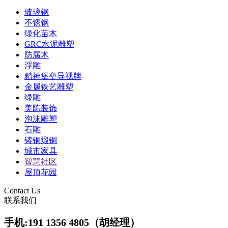
玻璃钢
不锈钢
绿化苗木
GRC水泥雕塑
防腐木
浮雕
精神堡垒导视牌
金属铁艺雕塑
绿雕
美陈装饰
泡沫雕塑
石雕
铸铜煅铜
城市家具
智慧社区
屋顶花园
Contact Us
联系我们
手机:191 1356 4805（胡经理）