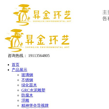
咨询热线：
19113564805
首页
产品展示
玻璃钢
不锈钢
绿化苗木
GRC水泥雕塑
防腐木
浮雕
精神堡垒导视牌