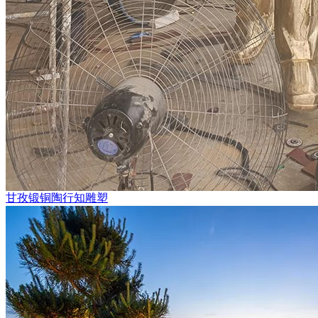
甘孜锻铜陶行知雕塑